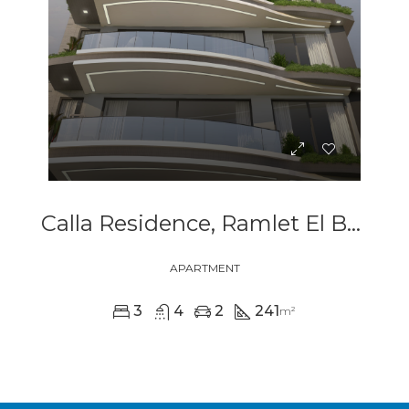
Calla Residence, Ramlet El Bayda
APARTMENT
3
4
2
241
m²